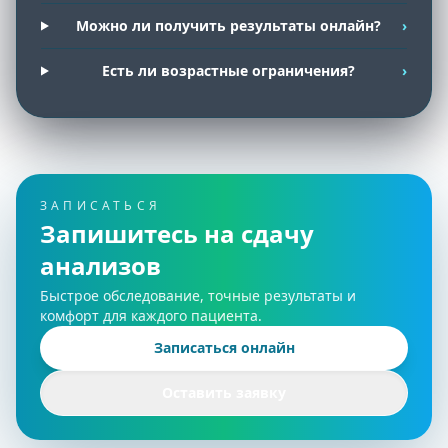
Можно ли получить результаты онлайн?
›
Есть ли возрастные ограничения?
›
ЗАПИСАТЬСЯ
Запишитесь на сдачу
анализов
Быстрое обследование, точные результаты и
комфорт для каждого пациента.
Все направления
Записаться онлайн
Анализы
УЗИ функциональная диагностика
Оставить заявку
УЗИ гинекология
Хирургия