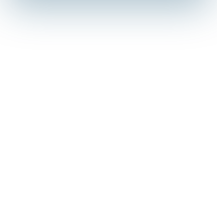
Процедурный кабинет
Кардиолог
Терапевт
Гастроэнтеролог
Гериатр
Психолог
Уролог
Дерматовенеролог
Гинеколог
Наркология
Гирудотерапия
Суточный мониторинг
Невролог
Детский кардиолог
Детский невролог
Детский хирург