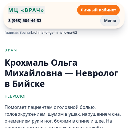
МЦ «ВРАЧ»
Личный кабинет
8 (963) 504-44-33
Меню
Главная
/
Врачи
/
krohmal-ol-ga-mihailovna-62
ВРАЧ
Крохмаль Ольга
Михайловна — Невролог
в Бийске
НЕВРОЛОГ
Помогает пациентам с головной болью,
головокружением, шумом в ушах, нарушением сна,
онемением рук и ног, болями в спине и шее. На
приёме внимательно выслушивает жалобы,